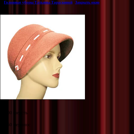
©
Головные уборы Татьяны Тараскиной
|
Закрыть окно
2 100 шерсть
2 550 меринос