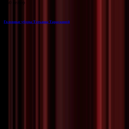
3 850 велюр
©
Головные уборы Татьяны Тараскиной